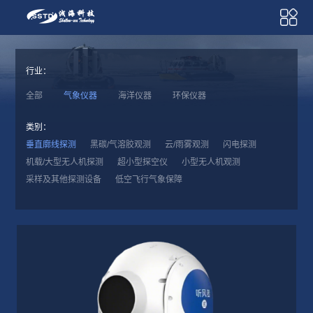
行业：
全部
气象仪器
海洋仪器
环保仪器
类别：
垂直廓线探测
黑碳/气溶胶观测
云/雨雾观测
闪电探测
机载/大型无人机探测
超小型探空仪
小型无人机观测
采样及其他探测设备
低空飞行气象保障